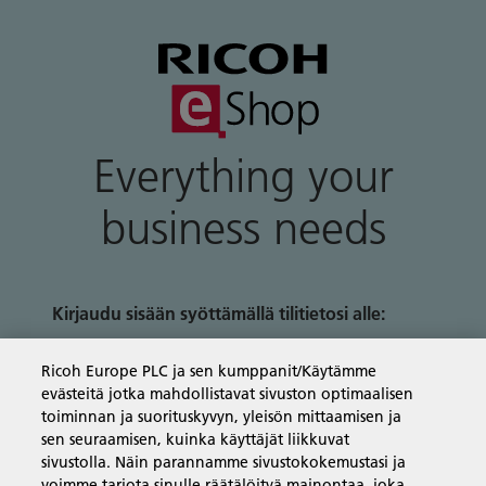
Everything your
business needs
Kirjaudu sisään syöttämällä tilitietosi alle:
Ricoh Europe PLC ja sen kumppanit/Käytämme
Sähköposti:
evästeitä jotka mahdollistavat sivuston optimaalisen
toiminnan ja suorituskyvyn, yleisön mittaamisen ja
sen seuraamisen, kuinka käyttäjät liikkuvat
sivustolla. Näin parannamme sivustokokemustasi ja
voimme tarjota sinulle räätälöityä mainontaa, joka