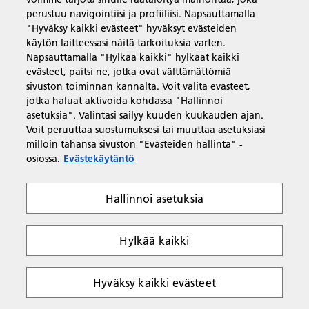
Salasana:
perustuu navigointiisi ja profiiliisi. Napsauttamalla
"Hyväksy kaikki evästeet" hyväksyt evästeiden
käytön laitteessasi näitä tarkoituksia varten.
Napsauttamalla "Hylkää kaikki" hylkäät kaikki
evästeet, paitsi ne, jotka ovat välttämättömiä
sivuston toiminnan kannalta. Voit valita evästeet,
Muista minut
jotka haluat aktivoida kohdassa "Hallinnoi
asetuksia". Valintasi säilyy kuuden kuukauden ajan.
Voit peruuttaa suostumuksesi tai muuttaa asetuksiasi
Tarvitsen apua! Olen unohtanut salasanani
milloin tahansa sivuston "Evästeiden hallinta" -
osiossa.
Evästekäytäntö
Eikö sinulla vielä ole Ricoh eShop -tiliä?
Hallinnoi asetuksia
Rekisteröidy
Hylkää kaikki
Hyväksy kaikki evästeet